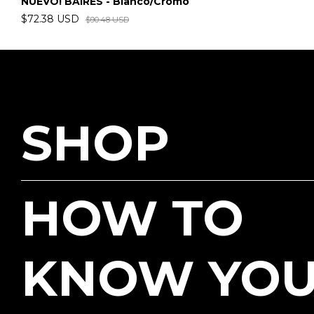
NUEVO! BAIRES - Blanco/Cromo
$72.38 USD
$90.48 USD
SHOP
HOW TO
KNOW YO