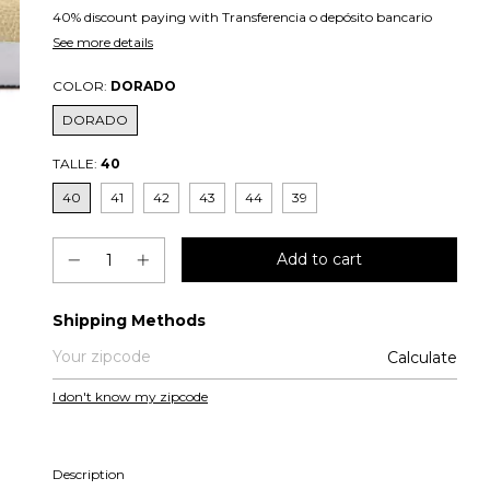
40% discount
paying with Transferencia o depósito bancario
See more details
COLOR:
DORADO
DORADO
TALLE:
40
40
41
42
43
44
39
Shipping for zipcode:
Shipping Methods
Calculate
I don't know my zipcode
Description