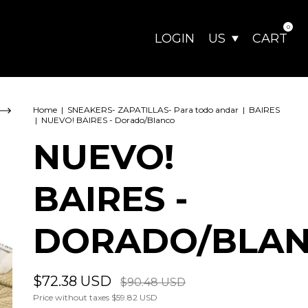
0
LOGIN
US
CART
Home
|
SNEAKERS- ZAPATILLAS- Para todo andar
|
BAIRES
|
NUEVO! BAIRES - Dorado/Blanco
NUEVO!
BAIRES -
DORADO/BLA
$72.38 USD
$90.48 USD
Price without taxes
$59.82 USD