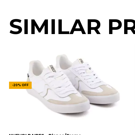
SIMILAR P
-
20
%
OFF