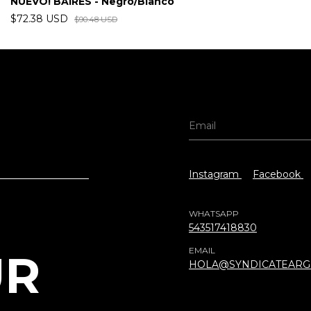
NUEVO! BAIRES - Negro/Blanco
$72.38 USD
$90.48 USD
Instagram
Facebook
WHATSAPP
543517418830
EMAIL
UR
HOLA@SYNDICATEARG