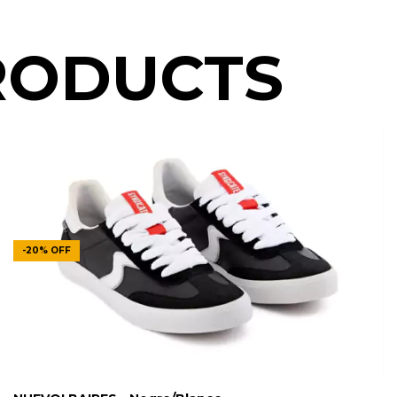
RODUCTS
-
20
%
OFF