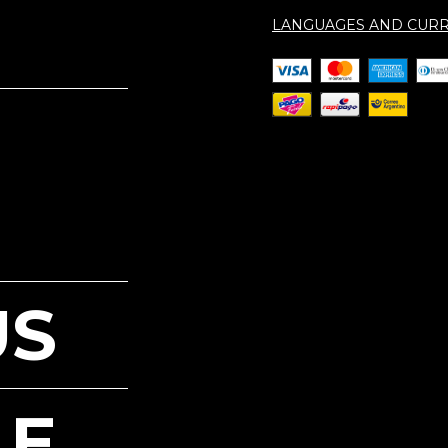
LANGUAGES AND CURR
US
LE