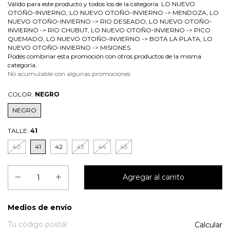
Válido para este producto y todos los de la categoría: LO NUEVO
OTOÑO-INVIERNO, LO NUEVO OTOÑO-INVIERNO -> MENDOZA, LO
NUEVO OTOÑO-INVIERNO -> RIO DESEADO, LO NUEVO OTOÑO-
INVIERNO -> RIO CHUBUT, LO NUEVO OTOÑO-INVIERNO -> PICO
QUEMADO, LO NUEVO OTOÑO-INVIERNO -> BOTA LA PLATA, LO
NUEVO OTOÑO-INVIERNO -> MISIONES.
Podés combinar esta promoción con otros productos de la misma
categoría.
No acumulable con algunas promociones
COLOR:
NEGRO
NEGRO
TALLE:
41
40
41
42
43
44
45
Entregas para el CP:
Medios de envío
Calcular