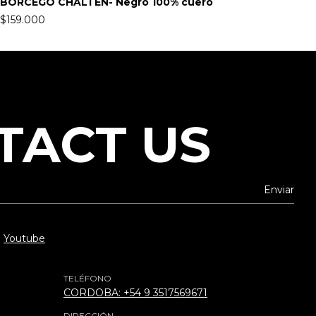
BORCEGO CHALTÉN- Negro 100% cuero
B
$159.000
$
TACT US
Youtube
TELÉFONO
CORDOBA: +54 9 3517569671
DIRECCIÓN