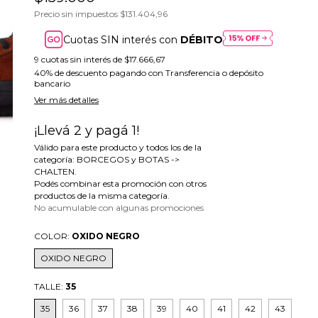
Precio sin impuestos
$131.404,96
Cuotas SIN interés con
DÉBITO
9
cuotas sin interés de
$17.666,67
40% de descuento
pagando con Transferencia o depósito
bancario
Ver más detalles
¡Llevá 2 y pagá 1!
Válido para este producto y todos los de la
categoría: BORCEGOS y BOTAS ->
CHALTEN.
Podés combinar esta promoción con otros
productos de la misma categoría.
No acumulable con algunas promociones
COLOR:
OXIDO NEGRO
OXIDO NEGRO
TALLE:
35
35
36
37
38
39
40
41
42
43