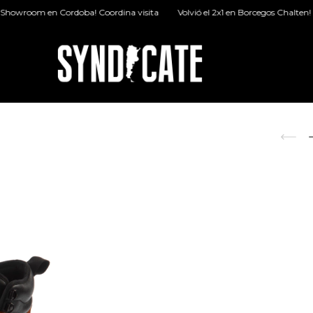
 en Cordoba! Coordina visita
Volvió el 2x1 en Borcegos Chalten!
40% d