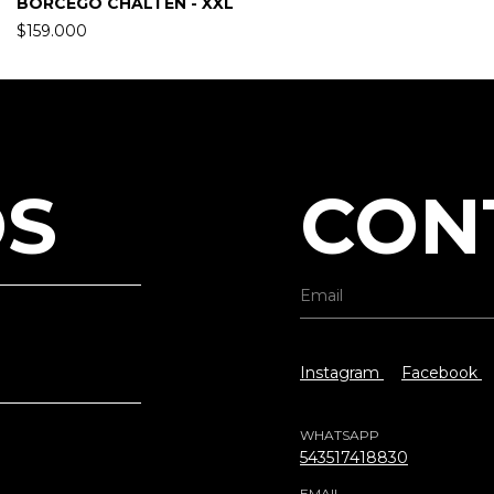
BORCEGO CHALTÉN - XXL
$159.000
S
CON
Instagram
Facebook
WHATSAPP
543517418830
EMAIL