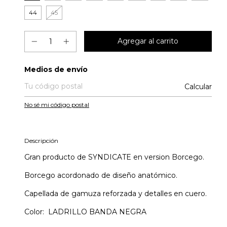
44
45
Entregas para el CP:
Medios de envío
Calcular
No sé mi código postal
Descripción
Gran producto de SYNDICATE en version Borcego.
Borcego acordonado de diseño anatómico.
Capellada de gamuza reforzada y detalles en cuero.
Color: LADRILLO BANDA NEGRA