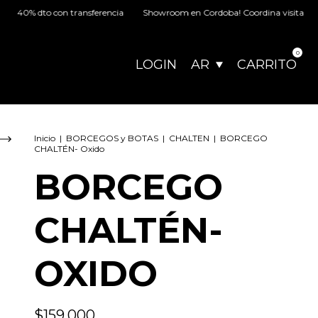
to con transferencia
Showroom en Cordoba! Coordina visita
Volvió e
0
LOGIN
AR
CARRITO
Inicio
|
BORCEGOS y BOTAS
|
CHALTEN
|
BORCEGO
CHALTÉN- Oxido
BORCEGO
CHALTÉN-
OXIDO
$159.000